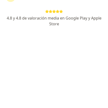
Avenida 28 de Julio, Jesús María
•
Mapa
Ningún profesional de este centro tiene citas disponibles
4.8 y 4.8 de valoración media en Google Play y Apple
Mostrar perfil
Store
Policlínico Biolaq
·
Endocrinología, Alergia - inmunología, Anatomía patológica
Ver más
Dirección 1
Dirección 2