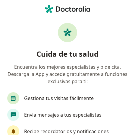
Men
Endocrinología • Lima, Lima
Filtros
• 1
Seguro
Mapa
Centros médicos de endocrinología en Lima
Cuida de tu salud
Encuentra los mejores especialistas y pide cita.
Descarga la App y accede gratuitamente a funciones
exclusivas para ti:
Gestiona tus visitas fácilmente
HolaDoc
Envía mensajes a tus especialistas
·
Ver
Endocrinología, Urología, Angiología y cirugía vascular
más
Recibe recordatorios y notificaciones