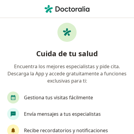
Men
Endocrinología • Lima, Lima
Filtros
• 1
Seguro
Mapa
Centros médicos de endocrinología en Lima
Cuida de tu salud
Encuentra los mejores especialistas y pide cita.
Descarga la App y accede gratuitamente a funciones
exclusivas para ti:
Gestiona tus visitas fácilmente
Hogar Clínica San Juan de Dios
Envía mensajes a tus especialistas
·
Ver
Endocrinología, Cirugía general, Cirugía maxilofacial
más
Recibe recordatorios y notificaciones
14 opinión