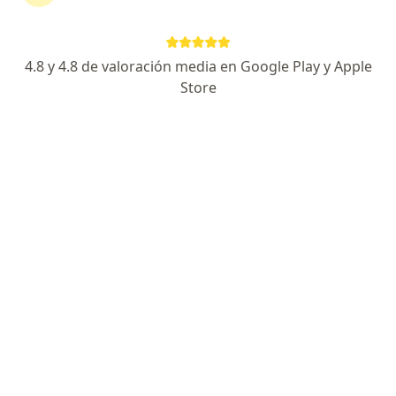
Oscar Raul Benavides, Lima
•
Mapa
Ningún profesional de este centro tiene citas disponibles
4.8 y 4.8 de valoración media en Google Play y Apple
Store
Mostrar perfil
Hospital Centro Médico Naval
·
Ver más
Endocrinología, Cirugía general, Geriatría
2 opinión
Av. Venezuela s/n, Bellavista
•
Mapa