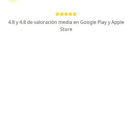
Dirección 1
Dirección 2
4.8 y 4.8 de valoración media en Google Play y Apple
Castilla 679 (tercer piso 301), Magdalena del Mar
•
Mapa
Store
Ningún profesional de este centro tiene citas disponibles
Mostrar perfil
Corporación de Cirujanos Plásticos
Cirugía plástica y reparadora