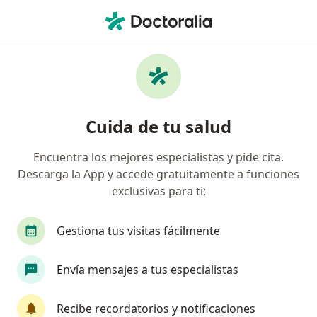
Men
Cirugía Plástica Y Reparadora • Jesús María, Lima
Filtros
• 1
Seguro
Mapa
Centros médicos de cirugía plástica y
Cuida de tu salud
reparadora en Jesús María
Encuentra los mejores especialistas y pide cita.
Descarga la App y accede gratuitamente a funciones
exclusivas para ti:
Gestiona tus visitas fácilmente
Envía mensajes a tus especialistas
Le Piel Clínica Laser
Cirugía plástica y reparadora, Medicina general, Medicina
Recibe recordatorios y notificaciones
estética