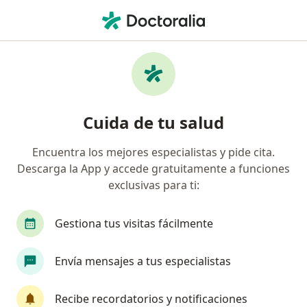
Men
Cirujano General • San Borja, Lima
Filtros
Seguro:
BCP
Mapa
Cirujanos generales recomendados de BCP
Cuida de tu salud
en San Borja
Encuentra los mejores especialistas y pide cita.
Descarga la App y accede gratuitamente a funciones
exclusivas para ti:
Gestiona tus visitas fácilmente
Envía mensajes a tus especialistas
Dr. Alberto Gómez Meléndez
·
Ver más
Cirujano general
Recibe recordatorios y notificaciones
155 opinión