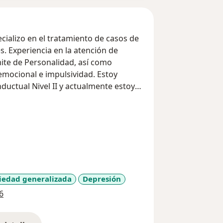
ializo en el tratamiento de casos de
. Experiencia en la atención de
ite de Personalidad, así como
mocional e impulsividad. Estoy
ductual Nivel II y actualmente estoy
 Tercera Generación. Como miembro
Racional Emotivo Conductual (IAREBT),
áctica. Además, estoy certificada
ite evaluar el talento natural de las
n un máster en Dirección y Gestión
 perspectiva integral para ayudar a
al."
iedad generalizada
Depresión
a11y_sr_more_diseases
6