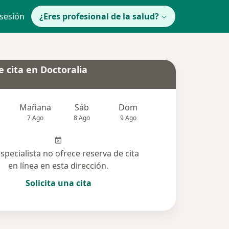
 sesión
¿Eres profesional de la salud?
 cita en Doctoralia
Mañana
Sáb
Dom
lunes
Mar
7 Ago
8 Ago
9 Ago
10 Ago
11 Ag
especialista no ofrece reserva de cita
en línea en esta dirección.
Solicita una cita