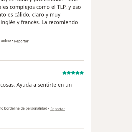
es complejos como el TLP, y eso
to es cálido, claro y muy
inglés y francés. La recomiendo
en opinión del usuario Gian
 online
•
Reportar
cosas. Ayuda a sentirte en un
en opinión del usuario M.V
no bordeline de personalidad
•
Reportar