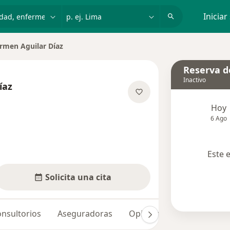
dad, enfermedad o nombre
p. ej. Lima
Iniciar
rmen Aguilar Díaz
r de ciudad
Reserva de
Inactivo
íaz
e las especializaciones
Hoy
6 Ago
Este 
Solicita una cita
nsultorios
Aseguradoras
Opiniones (7)