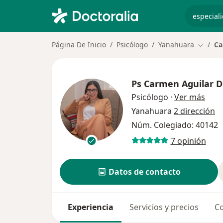
especiali
Página De Inicio
Psicólogo
Yanahuara
Ca
Cambia
Ps
Carmen Aguilar D
sobr
Psicólogo
·
Ver más
Yanahuara
2 dirección
Núm. Colegiado: 40142
7 opinión
Datos de contacto
Experiencia
Servicios y precios
Co