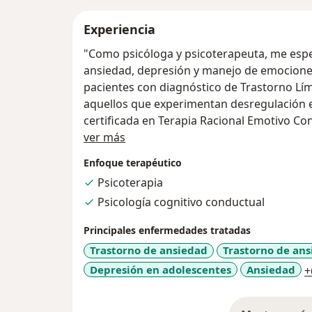
Experiencia
"Como psicóloga y psicoterapeuta, me espec
ansiedad, depresión y manejo de emociones
pacientes con diagnóstico de Trastorno Lím
aquellos que experimentan desregulación e
certificada en Terapia Racional Emotivo Con
Acerca de mí
completando una maestría en Terapias de
ver más
de la Asociación Internacional de Terapia 
Enfoque terapéutico
mantengo los más altos estándares en mi pr
Psicoterapia
como Licenciataria Benziger, lo que me perm
Psicología cognitivo conductual
personas. Mi formación se complementa co
de Recursos Humanos, lo que me brinda una
Principales enfermedades tratadas
mis pacientes a alcanzar su máximo potenci
Trastorno de ansiedad
Trastorno de ans
Depresión en adolescentes
Ansiedad
+