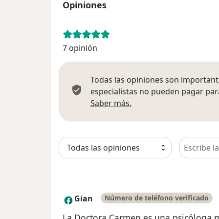
Opiniones
7 opinión
Todas las opiniones son importante
especialistas no pueden pagar para
Más información sobre
Saber más.
Busca en 
Gian
Número de teléfono verificado
G
La Doctora Carmen es una psicóloga m