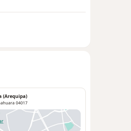
a (Arequipa)
nahuara
04017
ar
 abre en una nueva pestaña