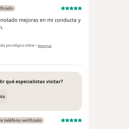
ificado
e notado mejoras en mi conducta y
n.
en opinión del usuario Liliana Ayme
lta psicológica online
•
Reportar
ir qué especialistas visitar?
No
 teléfono verificado