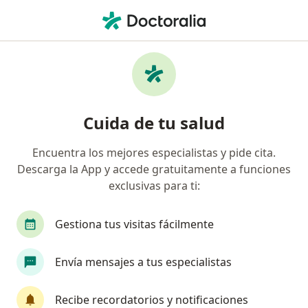
Men
Cardiólogo • Cerro Colorado, Arequipa
Filtros
Seguro
Mapa
Cardiologos en Cerro Colorado
Cuida de tu salud
Encuentra los mejores especialistas y pide cita.
Descarga la App y accede gratuitamente a funciones
exclusivas para ti:
Gestiona tus visitas fácilmente
Dr. Michel Butrón Calderón
Envía mensajes a tus especialistas
Cardiólogo
245 opinión
Recibe recordatorios y notificaciones