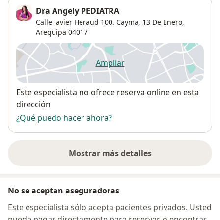
Dra Angely PEDIATRA
Calle Javier Heraud 100. Cayma,
13 De Enero
,
Arequipa
04017
Ampliar
se abre en una nueva pestañ
Disponibilidad
Este especialista no ofrece reserva online en esta
dirección
¿Qué puedo hacer ahora?
Mostrar más detalles
sobre la dirección
No se aceptan aseguradoras
Este especialista sólo acepta pacientes privados. Usted
puede pagar directamente para reservar, o encontrar