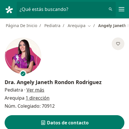
Men
¿Qué estás buscando?
Página De Inicio
Pediatra
Arequipa
Angely Janeth 
Cambiar de ciudad
Dra.
Angely Janeth Rondon Rodriguez
sobre las especializaciones
Pediatra
·
Ver más
Arequipa
1 dirección
Núm. Colegiado: 70912
Datos de contacto