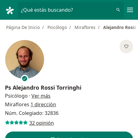
Men
¿Qué estás buscando?
Página De Inicio
Psicólogo
Miraflores
Alejandro Rossi 
Ps
Alejandro Rossi Torringhi
sobre las especializaciones
Psicólogo
·
Ver más
Miraflores
1 dirección
Núm. Colegiado: 32836
32 opinión