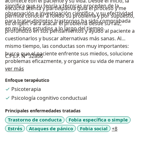
acontece con el paciente y su vida. Desde el inicio, la
significa que su teoría y técnicas proceden de la
escucha atenta y participativa guía el proceso y me
observación e investigación científica, y su efectividad
permite conocer a fondo su problema y por supuesto,
para tratar distintos trastornos ha sido comprobada
su origen. Para atacar el problema desde su raíz,
en muchos estudios a lo largo del tiempo.
profundizo en sus pensamientos y ayudo al paciente a
cuestionarlos y buscar alternativas más sanas. Al
mismo tiempo, las conductas son muy importantes:
busco que el paciente enfrente sus miedos, solucione
C.Ps.P. N° 32836
problemas eficazmente, y organice su vida de manera
Acerca de mí
que pueda conducirla hacia donde desea llegar. El
ver más
trabajo combinado con pensamientos y conductas
Enfoque terapéutico
lograrán el cambio deseado y un bienestar emocional
Psicoterapia
importante y duradero.
Psicología cognitivo conductual
Principales enfermedades tratadas
Trastorno de conducta
Fobia específica o simple
a11y_sr_m
Estrés
Ataques de pánico
Fobia social
+8