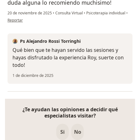
duda alguna lo recomiendo muchisimo!
20 de noviembre de 2025
•
Consulta Virtual
•
Psicoterapia individual
•
en opinión del usuario Roy
Reportar
Ps Alejandro Rossi Torringhi
Qué bien que te hayan servido las sesiones y
hayas disfrutado la experiencia Roy, suerte con
todo!
1 de diciembre de 2025
¿Te ayudan las opiniones a decidir qué
especialistas visitar?
Si
No