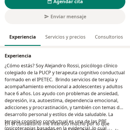
Agendar cita
Enviar mensaje
Experiencia
Servicios y precios
Consultorios
Experiencia
¿Cómo estás? Soy Alejandro Rossi, psicólogo clínico
colegiado de la PUCP y terapeuta cognitivo conductual
formado en el IPETEC. Brindo servicios de terapia y
acompañamiento emocional a adolescentes y adultos
hace 6 años. Los ayudo con problemas de ansiedad,
depresión, ira, autoestima, dependencia emocional,
adicciones y procrastinación, y también con temas de
desarrollo personal y estilos de vida saludable. La
terapia cognitivo conductual es una de las PBE
En el consultorio me intereso mucho por lo que
(psicoterapias basadas en la evidencia), lo cual