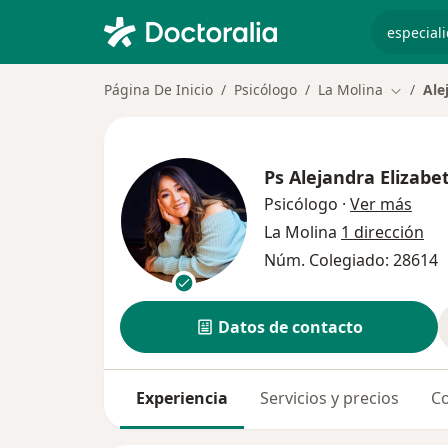
especiali
Página De Inicio
Psicólogo
La Molina
Ale
Cambiar
Ps
Alejandra Elizabet
sobr
Psicólogo
·
Ver más
La Molina
1 dirección
Núm. Colegiado: 28614
Datos de contacto
Experiencia
Servicios y precios
Co