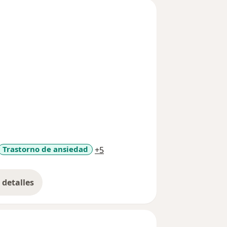
a11y_sr_more_diseases
Trastorno de ansiedad
+5
detalles
bre la experiencia