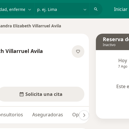
dad, enfermedad o nombre
p. ej. Lima
Iniciar
jandra Elizabeth Villarruel Avila
 de ciudad
Reserva de
Inactivo
h Villarruel Avila
e las especializaciones
Hoy
7 Ago
Este 
Solicita una cita
nsultorios
Aseguradoras
Opiniones