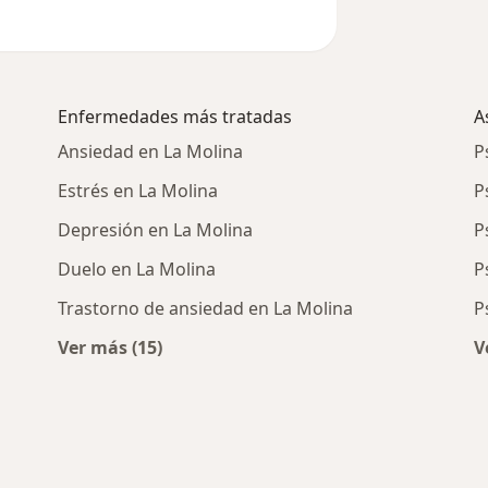
Enfermedades más tratadas
A
Ansiedad en La Molina
P
Estrés en La Molina
P
o
Depresión en La Molina
P
Duelo en La Molina
P
Trastorno de ansiedad en La Molina
P
Ver más (15)
V
cercanos
Más en esta categoría: Enfermedades más 