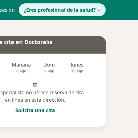
 sesión
¿Eres profesional de la salud?
 cita en Doctoralia
Mañana
Dom
lunes
Mar
Mié
8 Ago
9 Ago
10 Ago
11 Ago
12 Ag
especialista no ofrece reserva de cita
en línea en esta dirección.
Solicita una cita