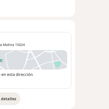
La Molina
15024
ar
 abre en una nueva pestaña
e en esta dirección
detalles
bre la dirección