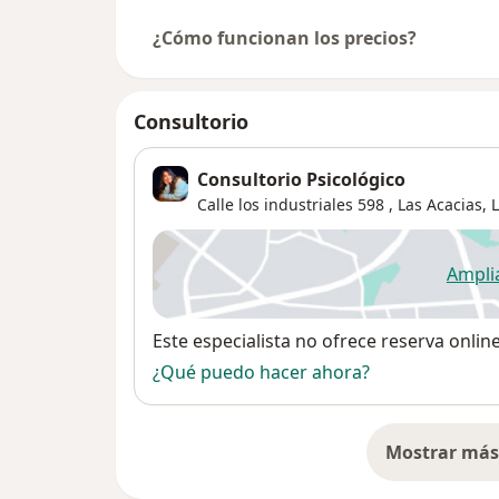
¿Cómo funcionan los precios?
Consultorio
Consultorio Psicológico
Calle los industriales 598 ,
Las Acacias
,
Ampli
se
Disponibilidad
Este especialista no ofrece reserva onlin
¿Qué puedo hacer ahora?
Mostrar más 
so