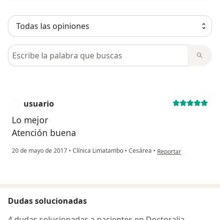
Busca en opiniones
usuario
U
Lo mejor
Atención buena
en opinión del usuario 
20 de mayo de 2017
•
Clínica Limatambo
•
Cesárea
•
Reportar
Dudas solucionadas
4 dudas solucionadas a pacientes en Doctoralia