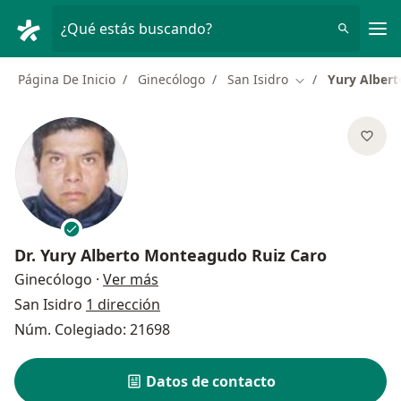
Men
¿Qué estás buscando?
Página De Inicio
Ginecólogo
San Isidro
Yury Alber
Cambiar de ciud
Dr.
Yury Alberto Monteagudo Ruiz Caro
sobre las especializaciones
Ginecólogo
·
Ver más
San Isidro
1 dirección
Núm. Colegiado: 21698
Datos de contacto