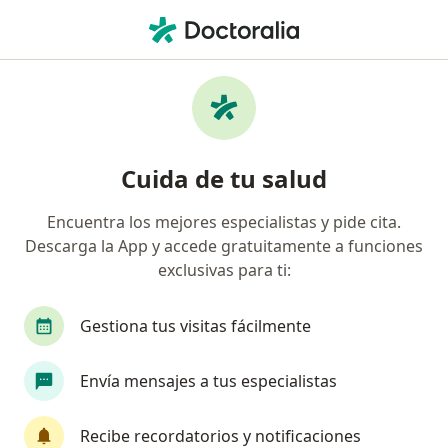
Men
Urólogo • Piedra Santa, Arequipa, Arequipa
Filtros
Seguro
Mapa
Urólogos en Piedra Santa, Arequipa
Cuida de tu salud
Encuentra los mejores especialistas y pide cita.
Descarga la App y accede gratuitamente a funciones
exclusivas para ti:
Gestiona tus visitas fácilmente
Dr. Alejandro Escalante Alvaro
Envía mensajes a tus especialistas
·
Ver más
Urólogo
Dirección 1
Dirección 2
Dirección 3
Direcció
Recibe recordatorios y notificaciones