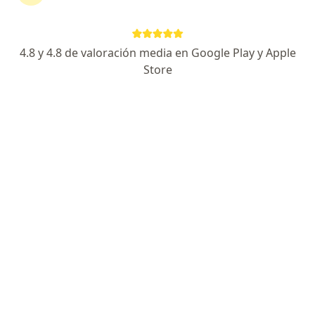
UROSUR: URB. LA ESPERANZA E-6 ADEPA JLB y R. AREQUIPA, Arequipa
•
Mapa
Consultorio privado
4.8 y 4.8 de valoración media en Google Play y Apple
Visita Urología
Precio sin especificar
Store
Este especialista no ofrece reserva de cita en línea en esta dirección.
Solicita una cita
Dr. Adolfo Edwin Cayetano Espinoza
Urólogo