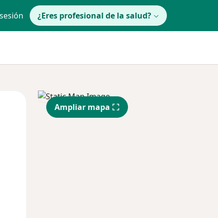
 sesión
¿Eres profesional de la salud?
Jue
Vie
Sáb
Ampliar mapa
13 Ago
14 Ago
15 Ago