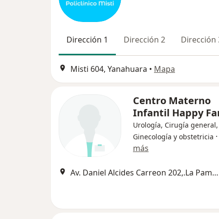
Dirección 1
Dirección 2
Dirección 
Misti 604, Yanahuara
•
Mapa
Centro Materno
Infantil Happy F
Urología, Cirugía general,
Ginecología y obstetricia
más
Av. Daniel Alcides Carreon 202,.La Pampilla;Urb. Santa Catalina N-2.JLB y R;Urb. San Jeronimo Los topacios 126 Cercado., Arequipa