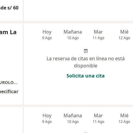
de s/ 60
iam La
Hoy
Mañana
Mar
Mié
9 Ago
10 Ago
11 Ago
12 Ago
La reserva de citas en línea no está
disponible
Solicita una cita
URÓLOGO PEDIATRA- URÓLOGO GENERAL (UROLOGÍA PEDIÁTRICA-UROLOGÍA GENERAL)
pecificar
Hoy
Mañana
Mar
Mié
9 Ago
10 Ago
11 Ago
12 Ago