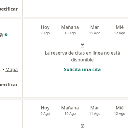
pecificar
Hoy
Mañana
Mar
Mié
a
9 Ago
10 Ago
11 Ago
12 Ago
La reserva de citas en línea no está
disponible
arque Lambramani, Arequipa
•
Mapa
Solicita una cita
pecificar
Hoy
Mañana
Mar
Mié
9 Ago
10 Ago
11 Ago
12 Ago