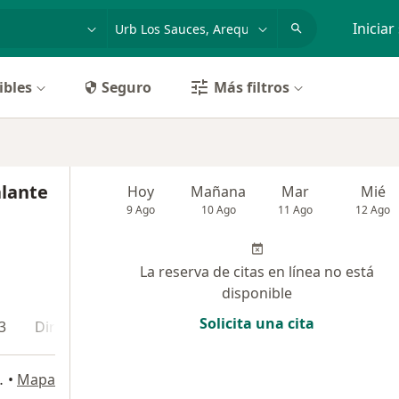
dad, enfermedad o nombre
p. ej. Lima
Iniciar
ibles
Seguro
Más filtros
alante
Hoy
Mañana
Mar
Mié
9 Ago
10 Ago
11 Ago
12 Ago
La reserva de citas en línea no está
disponible
Solicita una cita
3
Dirección 4
. AREQUIPA, Arequipa
•
Mapa