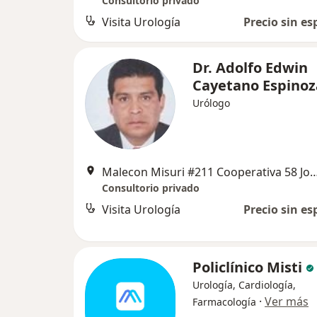
Consultorio privado
Visita Urología
Precio sin es
Dr. Adolfo Edwin
Cayetano Espinoz
Urólogo
Malecon Misuri #211 Cooperativa 58 Jose L. B y Rivero Frente a maestro Home Center P
Consultorio privado
Visita Urología
Precio sin es
Policlínico Misti
Urología, Cardiología,
·
Ver más
Farmacología