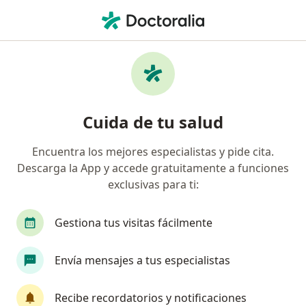
Men
Urólogo • P j 4 De Octubre Zona C, Arequipa, Arequipa
Filtros
Seguro
Mapa
Urólogos en P.j 4 De Octubre Zona C,
Cuida de tu salud
Arequipa
Encuentra los mejores especialistas y pide cita.
Descarga la App y accede gratuitamente a funciones
exclusivas para ti:
Gestiona tus visitas fácilmente
Envía mensajes a tus especialistas
Dr. Alejandro Escalante Alvaro
·
Ver más
Urólogo
Recibe recordatorios y notificaciones