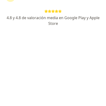
Dirección 1
Dirección 2
Dirección 3
Direcció
UROSUR: URB. LA ESPERANZA E-6 ADEPA JLB y R. AREQUIPA, Arequipa
•
Mapa
4.8 y 4.8 de valoración media en Google Play y Apple
Consultorio privado
Store
Visita Urología
Precio sin especificar
Este especialista no ofrece reserva de cita en línea en esta dirección.
Solicita una cita
Dr. Adolfo Edwin Cayetano Espinoza
Urólogo