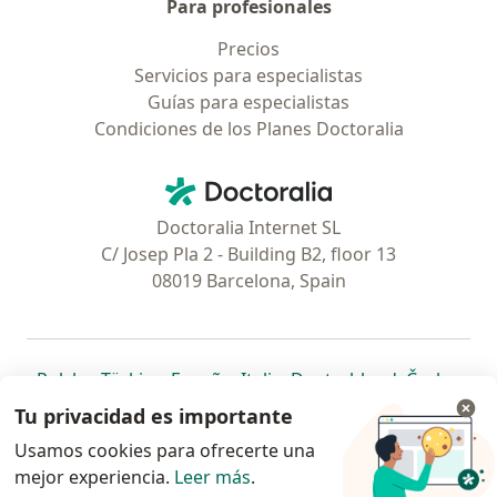
Para profesionales
Precios
Servicios para especialistas
Guías para especialistas
Condiciones de los Planes Doctoralia
Contacto
Doctoralia - Página de inicio
Doctoralia Internet SL
C/ Josep Pla 2 - Building B2, floor 13
08019 Barcelona, Spain
se abre en una nueva pestaña
se abre en una nueva pestaña
se abre en una nueva pestaña
se abre en una nueva pes
se abre en 
se a
Polska
,
Türkiye
,
España
,
Italia
,
Deutschland
,
Česko
,
se abre en una nueva pestaña
se abre en una nueva pestaña
se abre en una nueva pestaña
se abre en una nueva p
se abre en 
se abr
Portugal
,
México
,
Chile
,
Brasil
,
Argentina
,
Perú
,
Tu privacidad es importante
se abre en una nueva pe
Colombia
Usamos cookies para ofrecerte una
mejor experiencia.
www.doctoralia.pe © 2026 - Encuentra tu
Leer más
.