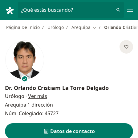
Men
¿Qué estás buscando?
Página De Inicio
Urólogo
Arequipa
Orlando Cristia
Cambiar de ciudad
Dr.
Orlando Cristiam La Torre Delgado
sobre las especializaciones
Urólogo
·
Ver más
Arequipa
1 dirección
Núm. Colegiado: 45727
Datos de contacto