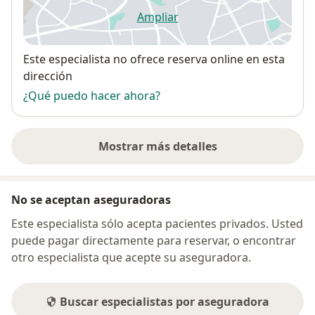
Ampliar
se abre en una nueva pestañ
Disponibilidad
Este especialista no ofrece reserva online en esta
dirección
¿Qué puedo hacer ahora?
Mostrar más detalles
sobre la dirección
No se aceptan aseguradoras
Este especialista sólo acepta pacientes privados. Usted
puede pagar directamente para reservar, o encontrar
otro especialista que acepte su aseguradora.
Buscar especialistas por aseguradora