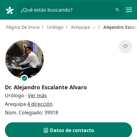
Men
¿Qué estás buscando?
Página De Inicio
Urólogo
Arequipa
Alejandro Escal
Cambiar de ciudad
Dr.
Alejandro Escalante Alvaro
sobre las especializaciones
Urólogo
·
Ver más
Arequipa
4 dirección
Núm. Colegiado: 39918
Datos de contacto