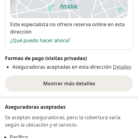
Ampliar
se abre en una nueva pestañ
Disponibilidad
Este especialista no ofrece reserva online en esta
dirección
¿Qué puedo hacer ahora?
Formas de pago (visitas privadas)
Aseguradoras aceptadas en esta dirección
Detalles
Mostrar más detalles
sobre la dirección
Aseguradoras aceptadas
Se aceptan aseguradoras, pero la cobertura varía
según la ubicación y el servicio.
Pacífico