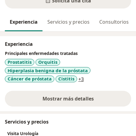
Solicita una cita
Experiencia
Servicios y precios
Consultorios
Experiencia
Principales enfermedades tratadas
Prostatitis
Orquitis
Hiperplasia benigna de la próstata
a11y_sr_more_disease
Cáncer de próstata
Cistitis
+3
Mostrar más detalles
sobre la experiencia
Servicios y precios
Visita Urología