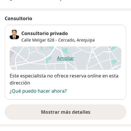
Consultorio
Consultorio privado
Calle Melgar 628 - Cercado,
Arequipa
Ampliar
se abre en una nueva pestañ
Disponibilidad
Este especialista no ofrece reserva online en esta
dirección
¿Qué puedo hacer ahora?
Mostrar más detalles
sobre la dirección