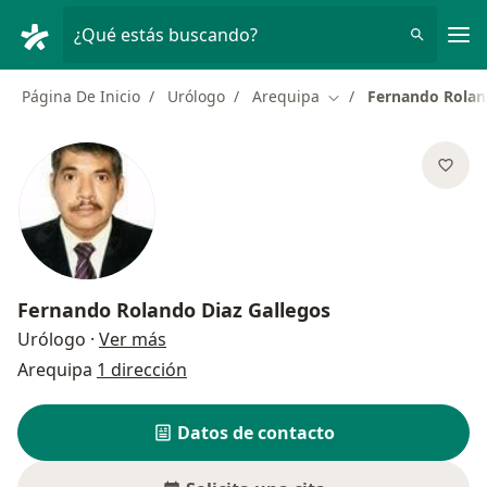
Men
¿Qué estás buscando?
Página De Inicio
Urólogo
Arequipa
Fernando Rolan
Cambiar de ciudad
Fernando Rolando Diaz Gallegos
sobre las especializaciones
Urólogo
·
Ver más
Arequipa
1 dirección
Datos de contacto