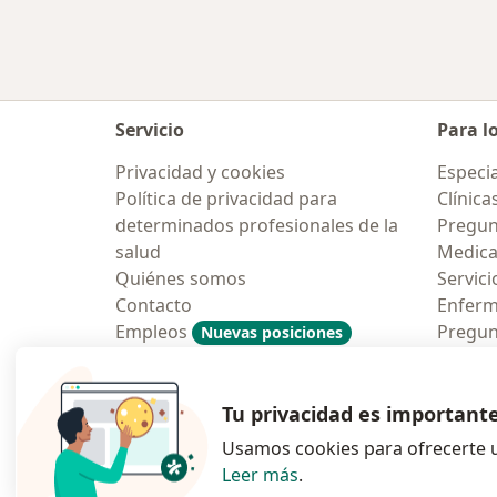
Servicio
Para l
Privacidad y cookies
Especia
Política de privacidad para
Clínica
determinados profesionales de la
Pregun
salud
Medic
Quiénes somos
Servici
Contacto
Enfer
Empleos
Pregun
Nuevas posiciones
Condiciones Generales de
Aplicac
Contratación
Tu privacidad es important
Usamos cookies para ofrecerte u
Leer más
.
se abre en una n
se abre 
s
Polska
,
Türkiye
,
España
,