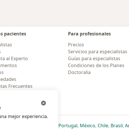
os pacientes
Para profesionales
listas
Precios
s
Servicios para especialistas
ta al Experto
Guías para especialistas
amentos
Condiciones de los Planes
os
Doctoralia
medades
tas Frecuentes
ión para celular
e
na mejor experiencia.
ueva pestaña
en una nueva pestaña
e abre en una nueva pestaña
se abre en una nueva pestaña
se abre en una nueva pestaña
se abre en una nueva pestaña
se abre en una nueva p
se abre en una
se abre e
se
Italia
,
Deutschland
,
Česko
,
Portugal
,
México
,
Chile
,
Brasil
,
A