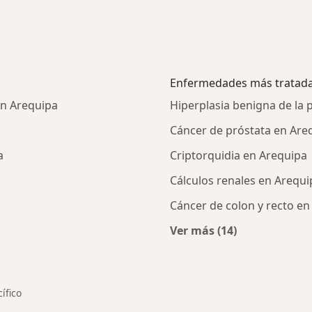
Enfermedades más tratad
en Arequipa
Hiperplasia benigna de la 
Cáncer de próstata en Are
a
Criptorquidia en Arequipa
Cálculos renales en Arequi
Cáncer de colon y recto en
Ver más (14)
listas de Pacífico
Más en esta catego
ífico
 de ciudad