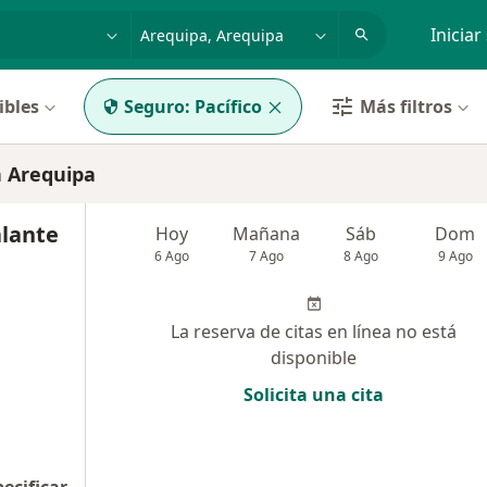
dad, enfermedad o nombre
p. ej. Lima
Iniciar
ibles
Seguro:
Pacífico
Más filtros
n Arequipa
alante
Hoy
Mañana
Sáb
Dom
6 Ago
7 Ago
8 Ago
9 Ago
La reserva de citas en línea no está
disponible
Solicita una cita