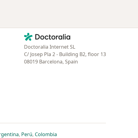
Contacto
Doctoralia - Página de inicio
Doctoralia Internet SL
C/ Josep Pla 2 - Building B2, floor 13
08019 Barcelona, Spain
estaña
 nueva pestaña
n una nueva pestaña
 abre en una nueva pestaña
se abre en una nueva pestaña
se abre en una nueva pestaña
se abre en una nueva pestaña
rgentina
,
Perú
,
Colombia