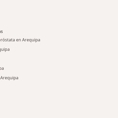
as
próstata en Arequipa
quipa
pa
 Arequipa
ría: Enfermedades más tratadas