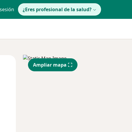
 sesión
¿Eres profesional de la salud?
lunes
Mar
Mié
Ampliar mapa
10 Ago
11 Ago
12 Ago