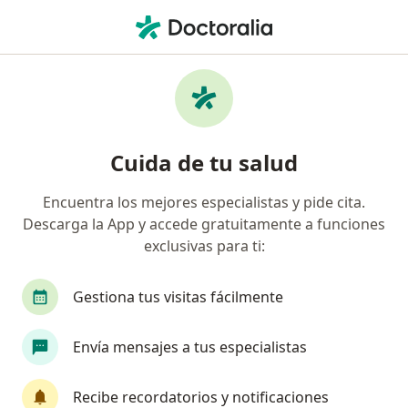
Men
Hiperplasia Benigna De La Próstata • Arequipa, Arequipa
Filtros
• 1
Seguro
Mapa
Especialistas en Hiperplasia benigna de la
Cuida de tu salud
próstata en Arequipa
Encuentra los mejores especialistas y pide cita.
Descarga la App y accede gratuitamente a funciones
¿Qué especialidad estás buscando?
exclusivas para ti:
Urólogo
Médico general
Anestesiólogo
Gestiona tus visitas fácilmente
Envía mensajes a tus especialistas
Recibe recordatorios y notificaciones