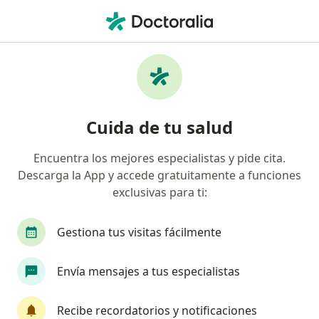
Men
Cáncer De Vejiga • Arequipa, Arequipa
Filtros
• 1
Mapa
Especialistas en Cáncer de vejiga en
Cuida de tu salud
Arequipa
Encuentra los mejores especialistas y pide cita.
Descarga la App y accede gratuitamente a funciones
¿Qué especialidad estás buscando?
exclusivas para ti:
Urólogo
Anestesiólogo
Cirujano general
Gestiona tus visitas fácilmente
Envía mensajes a tus especialistas
Recibe recordatorios y notificaciones