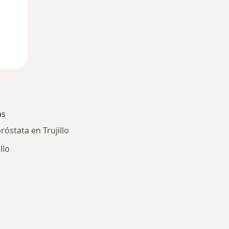
as
róstata en Trujillo
llo