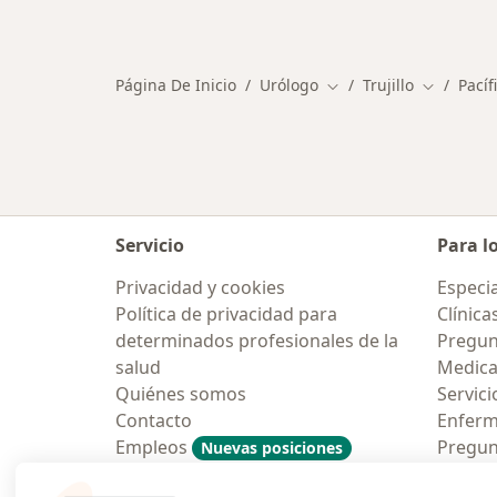
Página De Inicio
Urólogo
Trujillo
Pacíf
Cambiar de ciudad
Cambiar d
Servicio
Para l
Privacidad y cookies
Especia
Política de privacidad para
Clínica
determinados profesionales de la
Pregun
salud
Medic
Quiénes somos
Servici
Contacto
Enfer
Empleos
Pregun
Nuevas posiciones
Condiciones Generales de
Aplicac