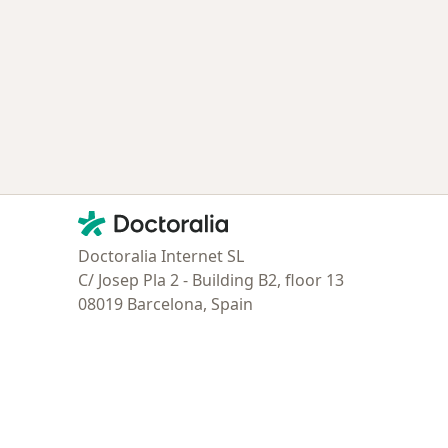
ría: Enfermedades más tratadas
Contacto
Doctoralia - Página de inicio
Doctoralia Internet SL
C/ Josep Pla 2 - Building B2, floor 13
08019 Barcelona, Spain