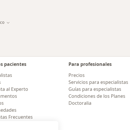
Más en esta catego
ico
e ciudad
Cambiar de ciudad
os pacientes
Para profesionales
listas
Precios
s
Servicios para especialistas
ta al Experto
Guías para especialistas
amentos
Condiciones de los Planes
os
Doctoralia
medades
tas Frecuentes
ión para celular