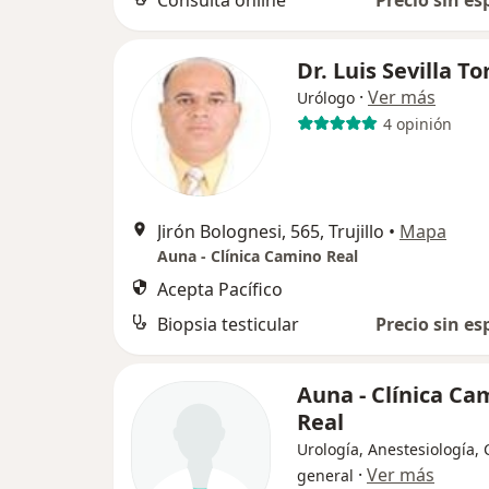
Consulta online
Precio sin es
Dr. Luis Sevilla To
·
Ver más
Urólogo
4 opinión
Jirón Bolognesi, 565, Trujillo
•
Mapa
Auna - Clínica Camino Real
Acepta Pacífico
Biopsia testicular
Precio sin es
Auna - Clínica Ca
Real
Urología, Anestesiología, 
·
Ver más
general