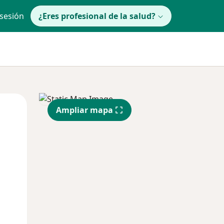
 sesión
¿Eres profesional de la salud?
Mar
Mié
Jue
Ampliar mapa
11 Ago
12 Ago
13 Ago