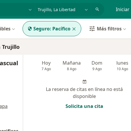
dad, enfermedad o nombre
p. ej. Lima
Iniciar
ibles
Seguro:
Pacífico
Más filtros
Trujillo
Pascual
Hoy
Mañana
Dom
lunes
7 Ago
8 Ago
9 Ago
10 Ago
La reserva de citas en línea no está
disponible
apa
Solicita una cita