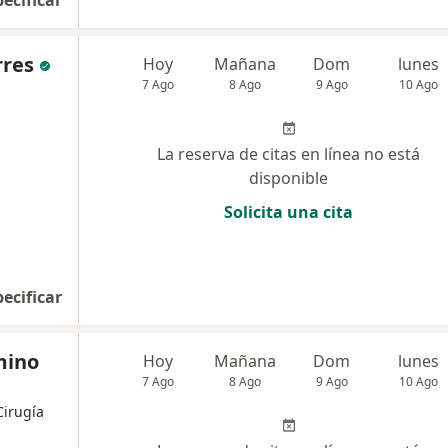
pecificar
rres
Hoy
Mañana
Dom
lunes
7 Ago
8 Ago
9 Ago
10 Ago
La reserva de citas en línea no está
disponible
Solicita una cita
pecificar
mino
Hoy
Mañana
Dom
lunes
7 Ago
8 Ago
9 Ago
10 Ago
Cirugía