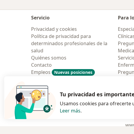
Servicio
Para l
Privacidad y cookies
Especia
Política de privacidad para
Clínica
determinados profesionales de la
Pregun
salud
Medic
Quiénes somos
Servici
Contacto
Enfer
Empleos
Pregun
Nuevas posiciones
Condiciones Generales de
Aplicac
Contratación
Tu privacidad es important
Usamos cookies para ofrecerte u
Leer más
.
se abre en una n
se abre 
s
Polska
,
Türkiye
,
España
,
www