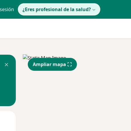
 sesión
¿Eres profesional de la salud?
Ampliar mapa
Mar
Mié
Jue
11 Ago
12 Ago
13 Ago