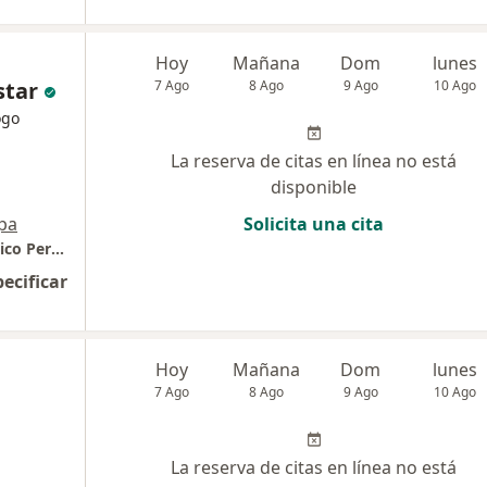
Hoy
Mañana
Dom
lunes
star
7 Ago
8 Ago
9 Ago
10 Ago
ogo
La reserva de citas en línea no está
disponible
pa
Solicita una cita
Consulta oncológica en el Instituto Oncológico Peruano //
pecificar
Hoy
Mañana
Dom
lunes
7 Ago
8 Ago
9 Ago
10 Ago
La reserva de citas en línea no está