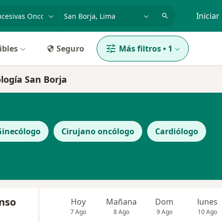
dad, enfermedad o nombre
p. ej. Lima
Iniciar
ibles
Seguro
Más filtros
•
1
ología San Borja
Ginecólogo
Cirujano oncólogo
Cardiólogo
onso
Hoy
Mañana
Dom
lunes
7 Ago
8 Ago
9 Ago
10 Ago