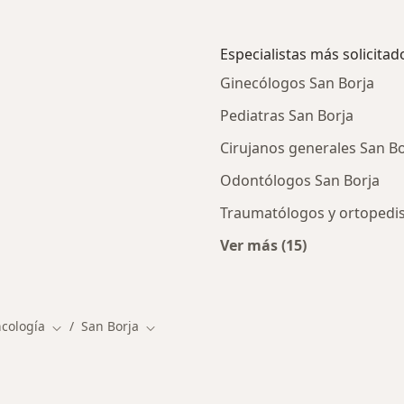
Especialistas más solicitad
Ginecólogos San Borja
Pediatras San Borja
Cirujanos generales San Bo
Odontólogos San Borja
Traumatólogos y ortopedis
Ver más (15)
ios en San Borja
Más en esta categor
ncología
San Borja
Cambiar de ciudad
Cambiar de ciudad