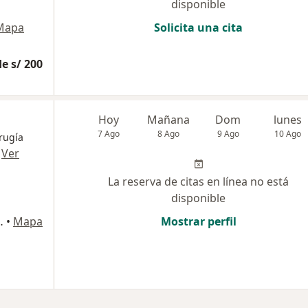
disponible
Mapa
Solicita una cita
e s/ 200
Hoy
Mañana
Dom
lunes
7 Ago
8 Ago
9 Ago
10 Ago
irugía
·
Ver
La reserva de citas en línea no está
disponible
 140, San Borja
•
Mapa
Mostrar perfil