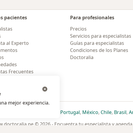
os pacientes
Para profesionales
listas
Precios
s
Servicios para especialistas
ta al Experto
Guías para especialistas
amentos
Condiciones de los Planes
os
Doctoralia
medades
tas Frecuentes
ión para celular
e
na mejor experiencia.
ueva pestaña
en una nueva pestaña
e abre en una nueva pestaña
se abre en una nueva pestaña
se abre en una nueva pestaña
se abre en una nueva pestaña
se abre en una nueva p
se abre en una
se abre e
se
Italia
,
Deutschland
,
Česko
,
Portugal
,
México
,
Chile
,
Brasil
,
A
.doctoralia.pe © 2026 - Encuentra tu especialista y agenda 