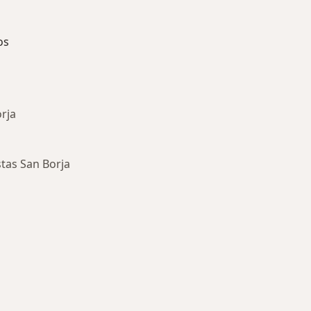
os
rja
tas San Borja
ía: Especialistas más solicitados