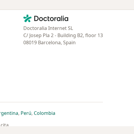
Contacto
Doctoralia - Página de inicio
Doctoralia Internet SL
C/ Josep Pla 2 - Building B2, floor 13
08019 Barcelona, Spain
estaña
 nueva pestaña
n una nueva pestaña
 abre en una nueva pestaña
se abre en una nueva pestaña
se abre en una nueva pestaña
se abre en una nueva pestaña
rgentina
,
Perú
,
Colombia
cita