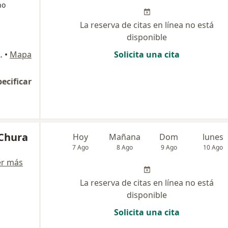
no
La reserva de citas en línea no está
disponible
SAN BORJA, San Borja
•
Mapa
Solicita una cita
pecificar
 Chura
Hoy
Mañana
Dom
lunes
7 Ago
8 Ago
9 Ago
10 Ago
er más
La reserva de citas en línea no está
disponible
Solicita una cita