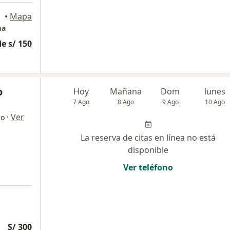
•
Mapa
ma
e s/ 150
o
Hoy
Mañana
Dom
lunes
7 Ago
8 Ago
9 Ago
10 Ago
·
Ver
go
La reserva de citas en línea no está
disponible
Ver teléfono
S/ 300