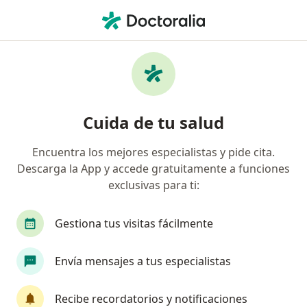
Men
Visitas Sucesivas Ginecología Y Obstetricia • Cusco, Cusco
Filtros
• 1
Mapa
Especialistas en Visitas sucesivas
Cuida de tu salud
Ginecología y Obstetricia Cusco
Encuentra los mejores especialistas y pide cita.
Descarga la App y accede gratuitamente a funciones
¿Qué especialidad estás buscando?
exclusivas para ti:
Ginecólogo
Gestiona tus visitas fácilmente
Envía mensajes a tus especialistas
Recibe recordatorios y notificaciones