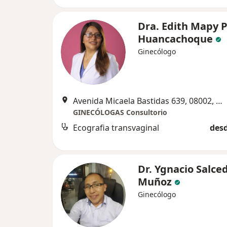
Dra. Edith Mapy P
Huancachoque
Ginecólogo
Avenida Micaela Bastidas 639, 08002, Wanchaq, Cusco, Cusco
GINECÓLOGAS Consultorio
Ecografia transvaginal
desd
Dr. Ygnacio Salce
Muñoz
Ginecólogo