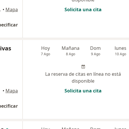
so, Oficina 303, Cusco
•
Mapa
Solicita una cita
pecificar
ivas
Hoy
Mañana
Dom
lunes
7 Ago
8 Ago
9 Ago
10 Ago
La reserva de citas en línea no está
disponible
•
Mapa
Solicita una cita
pecificar