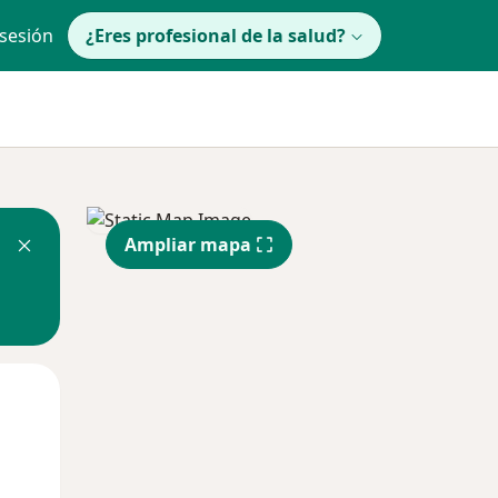
 sesión
¿Eres profesional de la salud?
Ampliar mapa
Mar
Mié
Jue
11 Ago
12 Ago
13 Ago