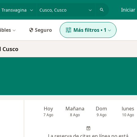
dad, enfermedad o nombre
p. ej. Lima
Iniciar
ibles
Seguro
Más filtros
•
1
l Cusco
Hoy
Mañana
Dom
lunes
7 Ago
8 Ago
9 Ago
10 Ago
La reserva de citas en línea no está