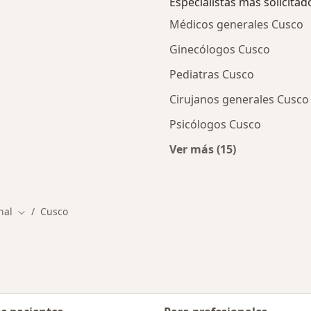
Especialistas más solicitad
Médicos generales Cusco
Ginecólogos Cusco
Pediatras Cusco
Cirujanos generales Cusco
Psicólogos Cusco
Ver más (15)
ios en Cusco
Más en esta categor
nal
Cusco
Cambiar de ciudad