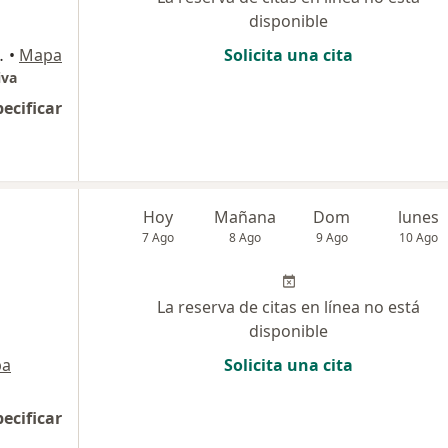
disponible
al, costado de Mexicolor., Cusco
•
Mapa
Solicita una cita
iva
pecificar
Hoy
Mañana
Dom
lunes
7 Ago
8 Ago
9 Ago
10 Ago
La reserva de citas en línea no está
disponible
pa
Solicita una cita
pecificar