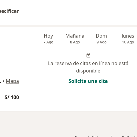
pecificar
Hoy
Mañana
Dom
lunes
7 Ago
8 Ago
9 Ago
10 Ago
La reserva de citas en línea no está
disponible
presarial Amauta), Cusco
•
Mapa
Solicita una cita
S/ 100