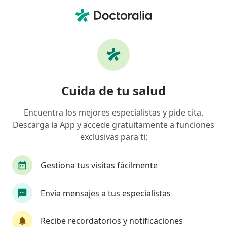
Men
Visita Domiciliaria Medicina Estética • Cusco, Cusco
Filtros
• 1
Mapa
Especialistas en Visita domiciliaria Medicina
Cuida de tu salud
Estética Cusco
Encuentra los mejores especialistas y pide cita.
Descarga la App y accede gratuitamente a funciones
¿Qué especialidad estás buscando?
exclusivas para ti:
Médico general
Especialista en Medicina Estét
Gestiona tus visitas fácilmente
Envía mensajes a tus especialistas
Recibe recordatorios y notificaciones