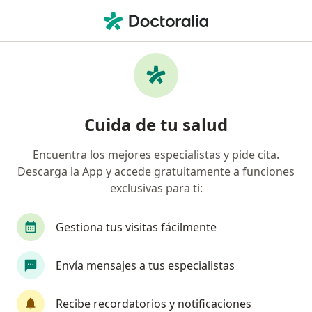
Men
Aplicación De Toxina Botulínica Botox • Cusco, Cusco
Filtros
• 1
Seguro
Mapa
Especialistas en Aplicación de Toxina
Cuida de tu salud
Botulínica (Botox) Cusco
Encuentra los mejores especialistas y pide cita.
Descarga la App y accede gratuitamente a funciones
¿Qué especialidad estás buscando?
exclusivas para ti:
Médico general
Cirujano plástico
Dermat
Gestiona tus visitas fácilmente
Envía mensajes a tus especialistas
Recibe recordatorios y notificaciones