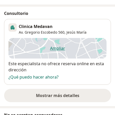
Consultorio
Clinica Medavan
Av. Gregorio Escobedo 560,
Jesús María
Ampliar
se abre en una nueva pestañ
Disponibilidad
Este especialista no ofrece reserva online en esta
dirección
¿Qué puedo hacer ahora?
Mostrar más detalles
sobre la dirección