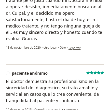
tratante pero justo cuando mi Doctora me hiba
a operar desistio, inmediatamente buscaron al
dr. Cuipal, y el decidido me opero
satisfactoriamente, hasta el dia de hoy, es mi
medico tratante, y no tengo ninguna queja de
el.. es muy sincero directo y honesto cuando te
evalua. Gracias
en opinión del usuario Cuenta
18 de noviembre de 2020
•
otro lugar
•
Otro
•
Reportar
paciente anónimo
P
El doctor demuestra su profesionalismo en la
sinceridad del diagnóstico, su trato amable y
servicial en casos que lo cree conveniente, da
tranquilidad al paciente y confianza.
en opinión del usuario paciente
16 de julio de 2013
•
Consultorio privado
•
•
Reportar