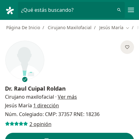
Men
¿Qué estás buscando?
Página De Inicio
Cirujano Maxilofacial
Jesús María
Cambi
Dr.
Raul Cuipal Roldan
sobre las especializacione
Cirujano maxilofacial
·
Ver más
Jesús María
1 dirección
Núm. Colegiado: CMP: 37357 RNE: 18236
2 opinión