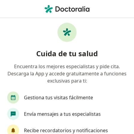
Men
¿Qué estás buscando?
Página De Inicio
Servicios
Escisión Tumor Parótida
Escisión tumor parótida -
Cuida de tu salud
Información, expertos y
preguntas frecuentes
Encuentra los mejores especialistas y pide cita.
Descarga la App y accede gratuitamente a funciones
exclusivas para ti:
Gestiona tus visitas fácilmente
Información
Pregunta al Experto
Envía mensajes a tus especialistas
Expertos en escisión tumor parótida
Recibe recordatorios y notificaciones