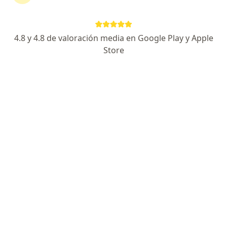
Ricardo René Gómez Galindo
4.8 y 4.8 de valoración media en Google Play y Apple
Cirujano maxilofacial, Cirujano plástico
Store
Lima
Carlos Omar Estrada Vitorin
Cirujano maxilofacial
Surco
Eduardo Heli Santiani Armijo
Cirujano maxilofacial
Lima
Edwin Jose Calderon Flores