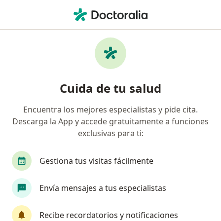
Men
Terapia Manual Ortopédica • Jesús María, Lima
Filtros
• 1
Seguro
Mapa
Especialistas en Terapia manual ortopédica
Cuida de tu salud
Jesús María
Encuentra los mejores especialistas y pide cita.
Descarga la App y accede gratuitamente a funciones
¿Qué especialidad estás buscando?
exclusivas para ti:
Fisioterapeuta
Cirujano general
Especiali
Gestiona tus visitas fácilmente
Envía mensajes a tus especialistas
Recibe recordatorios y notificaciones