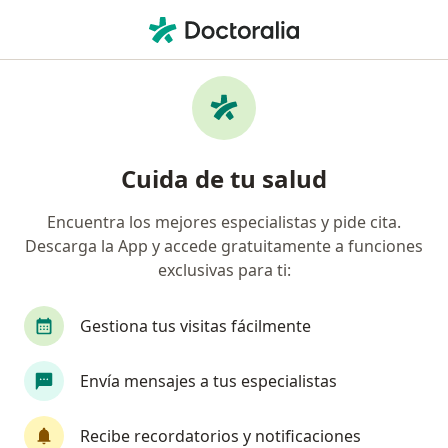
Men
Rehabilitación Cardíaca • Jesús María, Lima
Filtros
• 1
Seguro
Mapa
Especialistas en Rehabilitación cardíaca
Cuida de tu salud
Jesús María
Encuentra los mejores especialistas y pide cita.
Descarga la App y accede gratuitamente a funciones
¿Qué especialidad estás buscando?
exclusivas para ti:
Fisioterapeuta
Especialista en Medicina Física
Gestiona tus visitas fácilmente
Envía mensajes a tus especialistas
Recibe recordatorios y notificaciones