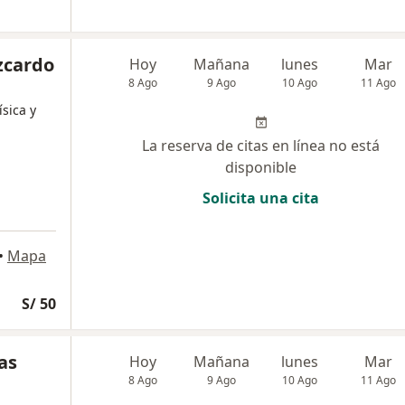
izcardo
Hoy
Mañana
lunes
Mar
8 Ago
9 Ago
10 Ago
11 Ago
ísica y
La reserva de citas en línea no está
disponible
Solicita una cita
•
Mapa
S/ 50
as
Hoy
Mañana
lunes
Mar
8 Ago
9 Ago
10 Ago
11 Ago