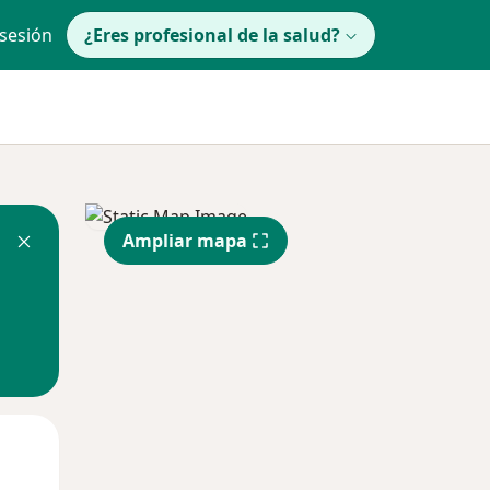
 sesión
¿Eres profesional de la salud?
Ampliar mapa
Mié
Jue
Vie
12 Ago
13 Ago
14 Ago