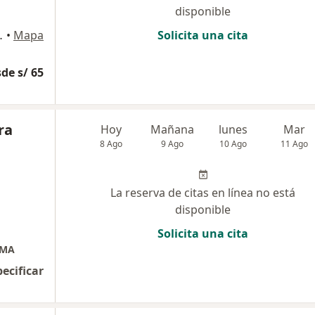
disponible
 Juan de Lurigancho
•
Mapa
Solicita una cita
de s/ 65
ra
Hoy
Mañana
lunes
Mar
8 Ago
9 Ago
10 Ago
11 Ago
La reserva de citas en línea no está
disponible
Solicita una cita
IMA
pecificar