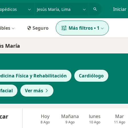
dad, enfermedad o nombre
p. ej. Lima
Iniciar
ibles
Seguro
Más filtros
•
1
ús María
dicina Física y Rehabilitación
Cardiólogo
facial
Ver más
car
Hoy
Mañana
lunes
Mar
8 Ago
9 Ago
10 Ago
11 Ago