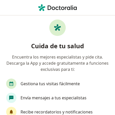
Men
Control Motor • Jesús María, Lima
Filtros
• 1
Seguro
Mapa
Especialistas en Control Motor Jesús María
Cuida de tu salud
Encuentra los mejores especialistas y pide cita.
¿Qué especialidad estás buscando?
Descarga la App y accede gratuitamente a funciones
Fisioterapeuta
Especialista en Medicina Física
exclusivas para ti:
Gestiona tus visitas fácilmente
Envía mensajes a tus especialistas
Recibe recordatorios y notificaciones