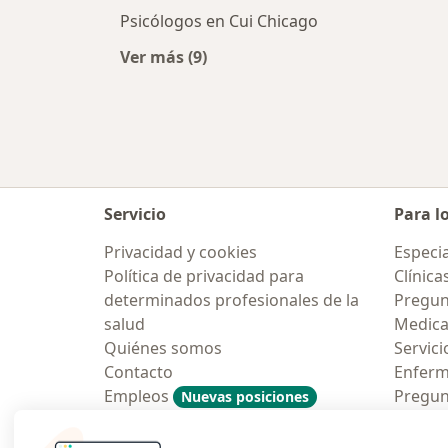
Psicólogos en Cui Chicago
Ver más (9)
Más en esta categoría: Psicólogos 
Servicio
Para l
Privacidad y cookies
Especia
Política de privacidad para
Clínica
determinados profesionales de la
Pregun
salud
Medic
Quiénes somos
Servici
Contacto
Enfer
Empleos
Pregun
Nuevas posiciones
Condiciones Generales de
Aplicac
Contratación