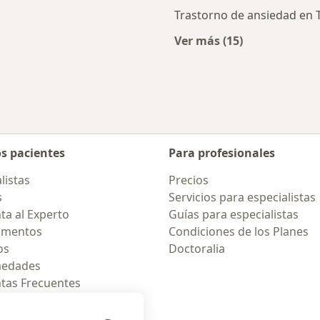
Trastorno de ansiedad en Tr
Ver más (15)
cercanos
Más en esta catego
os pacientes
Para profesionales
listas
Precios
s
Servicios para especialistas
ta al Experto
Guías para especialistas
amentos
Condiciones de los Planes
os
Doctoralia
medades
tas Frecuentes
ión para celular