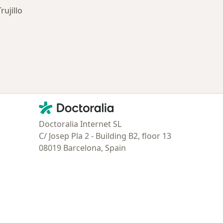
ujillo
ría: Enfermedades más tratadas
Contacto
Doctoralia - Página de inicio
Doctoralia Internet SL
C/ Josep Pla 2 - Building B2, floor 13
08019 Barcelona, Spain