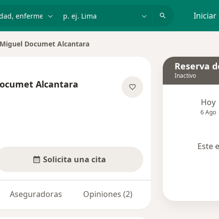
dad, enfermedad o nombre
p. ej. Lima
Iniciar
Miguel Documet Alcantara
Reserva de
Inactivo
Documet Alcantara
e las especializaciones
Hoy
6 Ago
Este 
Solicita una cita
Aseguradoras
Opiniones (2)