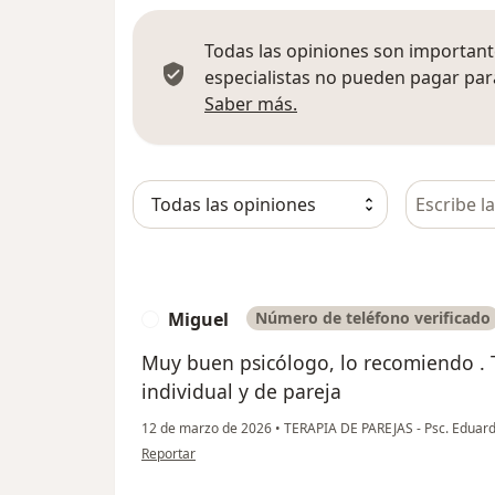
Todas las opiniones son importante
especialistas no pueden pagar para
Más información sobre
Saber más.
Busca en 
Miguel
Número de teléfono verificado
M
Muy buen psicólogo, lo recomiendo .
individual y de pareja
12 de marzo de 2026
•
TERAPIA DE PAREJAS - Psc. Edua
en opinión del usuario Miguel
Reportar