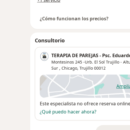
+1 servicio
¿Cómo funcionan los precios?
Consultorio
TERAPIA DE PAREJAS - Psc. Eduar
Montesinos 245 -Urb. El Sol Trujillo - Al
Sur ,
Chicago
,
Trujillo
00012
Ampli
se
Disponibilidad
Este especialista no ofrece reserva onlin
¿Qué puedo hacer ahora?