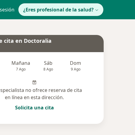
 sesión
¿Eres profesional de la salud?
 cita en Doctoralia
Mañana
Sáb
Dom
lunes
Mar
7 Ago
8 Ago
9 Ago
10 Ago
11 Ag
especialista no ofrece reserva de cita
en línea en esta dirección.
Solicita una cita