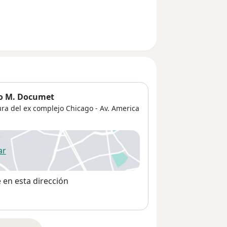
do M. Documet
tura del ex complejo Chicago - Av. America
ar
 abre en una nueva pestaña
e en esta dirección