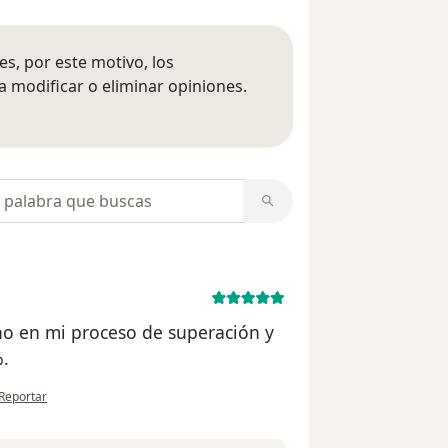
s, por este motivo, los
 modificar o eliminar opiniones.
 opiniones
opiniones
o en mi proceso de superación y
.
en opinión del usuario Cuenta eliminada
Reportar