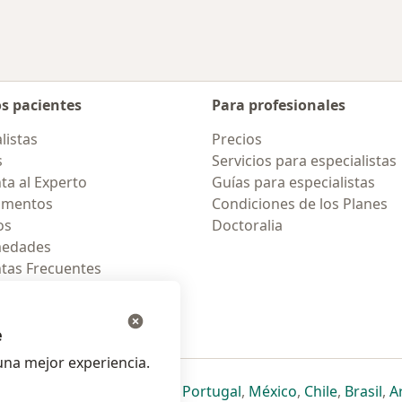
os pacientes
Para profesionales
listas
Precios
s
Servicios para especialistas
ta al Experto
Guías para especialistas
amentos
Condiciones de los Planes
os
Doctoralia
medades
tas Frecuentes
ión para celular
e
na mejor experiencia.
ueva pestaña
en una nueva pestaña
e abre en una nueva pestaña
se abre en una nueva pestaña
se abre en una nueva pestaña
se abre en una nueva pestaña
se abre en una nueva p
se abre en una
se abre e
se
Italia
,
Deutschland
,
Česko
,
Portugal
,
México
,
Chile
,
Brasil
,
A