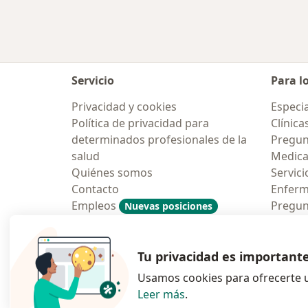
Servicio
Para l
Privacidad y cookies
Especia
Política de privacidad para
Clínica
determinados profesionales de la
Pregun
salud
Medic
Quiénes somos
Servici
Contacto
Enfer
Empleos
Pregun
Nuevas posiciones
Condiciones Generales de
Aplicac
Contratación
Tu privacidad es important
Usamos cookies para ofrecerte u
Leer más
.
se abre en una n
se abre 
s
Polska
,
Türkiye
,
España
,