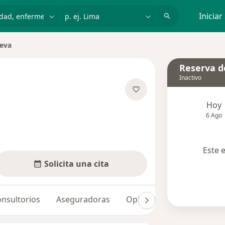
dad, enfermedad o nombre
p. ej. Lima
Iniciar
eva
Reserva de
Inactivo
e las especializaciones
Hoy
6 Ago
Este 
Solicita una cita
nsultorios
Aseguradoras
Opiniones (1)