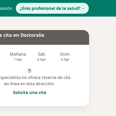
 sesión
¿Eres profesional de la salud?
 cita en Doctoralia
Mañana
Sáb
Dom
lunes
Mar
7 Ago
8 Ago
9 Ago
10 Ago
11 Ag
especialista no ofrece reserva de cita
en línea en esta dirección.
Solicita una cita