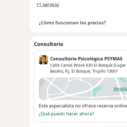
+1 servicio
¿Cómo funcionan los precios?
Consultorio
Consultorio Psicológico PSYMAS
Calle Carlos Wisse 630 El Bosque (Lugar 
Bazán),
P.j. El Bosque
,
Trujillo
13007
Ampli
se
Disponibilidad
Este especialista no ofrece reserva onlin
¿Qué puedo hacer ahora?