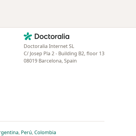
Contacto
Doctoralia - Página de inicio
Doctoralia Internet SL
C/ Josep Pla 2 - Building B2, floor 13
08019 Barcelona, Spain
estaña
 nueva pestaña
n una nueva pestaña
 abre en una nueva pestaña
se abre en una nueva pestaña
se abre en una nueva pestaña
se abre en una nueva pestaña
rgentina
,
Perú
,
Colombia