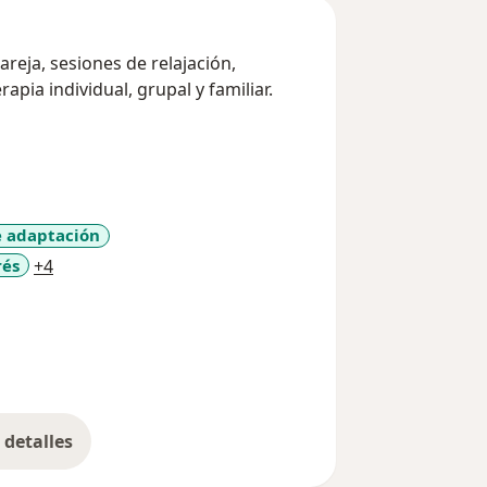
reja, sesiones de relajación,
apia individual, grupal y familiar.
e adaptación
a11y_sr_more_diseases
rés
+4
detalles
bre la experiencia