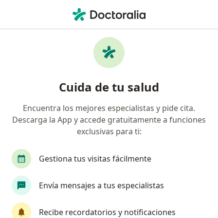
Men
Psicoterapia • San Martín de Porres, Lima
Filtros
• 1
Seguro
Mapa
Especialistas en Psicoterapia San Martín de
Cuida de tu salud
Porres
Encuentra los mejores especialistas y pide cita.
Descarga la App y accede gratuitamente a funciones
¿Qué especialidad estás buscando?
exclusivas para ti:
Psicólogo
Psiquiatra
Terapeuta compleme
Gestiona tus visitas fácilmente
Envía mensajes a tus especialistas
Recibe recordatorios y notificaciones