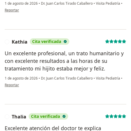
1 de agosto de 2026
•
Dr. Juan Carlos Tirado Caballero
•
Visita Pediatría
•
en opinión del usuario Vrr
Reportar
Kathia
Cita verificada
K
Un excelente profesional, un trato humanitario y
con excelente resultados a las horas de su
tratamiento mi hijito estaba mejor y feliz.
1 de agosto de 2026
•
Dr. Juan Carlos Tirado Caballero
•
Visita Pediatría
•
en opinión del usuario Kathia
Reportar
Thalia
Cita verificada
T
Excelente atención del doctor te explica