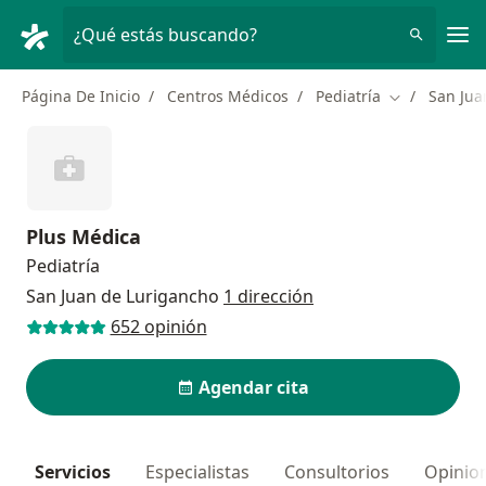
Men
¿Qué estás buscando?
Página De Inicio
Centros Médicos
Pediatría
San Jua
Cambiar de c
Plus Médica
Pediatría
San Juan de Lurigancho
1 dirección
652 opinión
Agendar cita
Servicios
Especialistas
Consultorios
Opinio