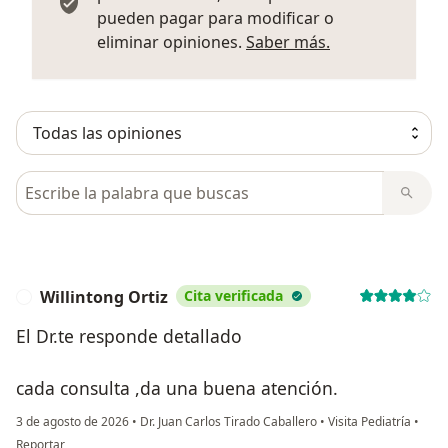
pueden pagar para modificar o
Más informació
eliminar opiniones.
Saber más.
Busca en opiniones
Willintong Ortiz
Cita verificada
W
El Dr.te responde detallado
cada consulta ,da una buena atención.
3 de agosto de 2026
•
Dr. Juan Carlos Tirado Caballero
•
Visita Pediatría
•
en opinión del usuario Willintong Ortiz
Reportar