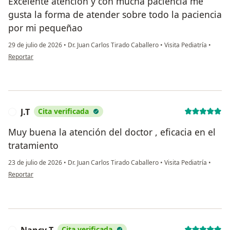
Excelente atención y con mucha paciencia me
gusta la forma de atender sobre todo la paciencia
por mi pequeñao
29 de julio de 2026
•
Dr. Juan Carlos Tirado Caballero
•
Visita Pediatría
•
en opinión del usuario Me Muñoz
Reportar
J.T
Cita verificada
J
Muy buena la atención del doctor , eficacia en el
tratamiento
23 de julio de 2026
•
Dr. Juan Carlos Tirado Caballero
•
Visita Pediatría
•
en opinión del usuario J.T
Reportar
Cita verificada
N