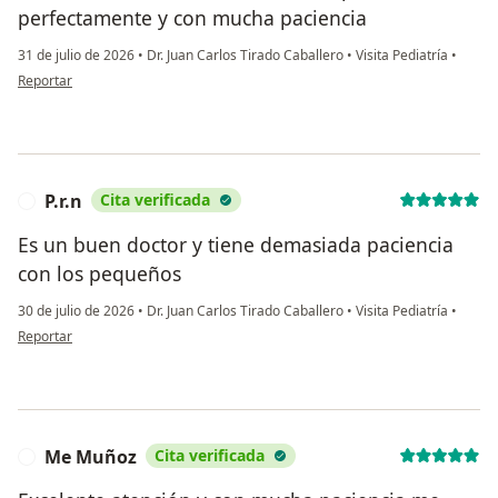
perfectamente y con mucha paciencia
31 de julio de 2026
•
Dr. Juan Carlos Tirado Caballero
•
Visita Pediatría
•
en opinión del usuario Thalia
Reportar
P.r.n
Cita verificada
P
Es un buen doctor y tiene demasiada paciencia
con los pequeños
30 de julio de 2026
•
Dr. Juan Carlos Tirado Caballero
•
Visita Pediatría
•
en opinión del usuario P.r.n
Reportar
Me Muñoz
Cita verificada
M