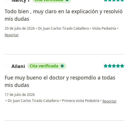
Nancy T
Todo bien , muy claro en la explicación y resolvió
mis dudas
20 de julio de 2026
•
Dr. Juan Carlos Tirado Caballero
•
Visita Pediatría
•
en opinión del usuario Nancy T
Reportar
Ailani
Cita verificada
A
Fue muy bueno el doctor y respomdio a todas
mis dudas
17 de julio de 2026
en opinión del us
•
Dr. Juan Carlos Tirado Caballero
•
Primera visita Pediatría
•
Reportar