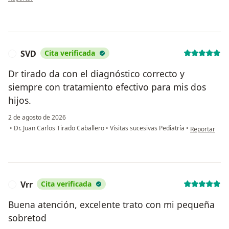
SVD
Cita verificada
S
Dr tirado da con el diagnóstico correcto y
siempre con tratamiento efectivo para mis dos
hijos.
2 de agosto de 2026
en opinión de
•
Dr. Juan Carlos Tirado Caballero
•
Visitas sucesivas Pediatría
•
Reportar
Vrr
Cita verificada
V
Buena atención, excelente trato con mi pequeña
sobretod