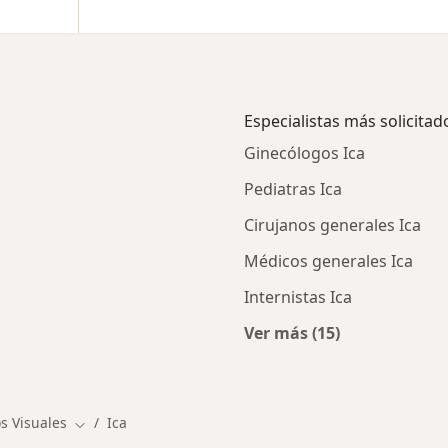
Especialistas más solicitad
Ginecólogos Ica
Pediatras Ica
Cirujanos generales Ica
Médicos generales Ica
Internistas Ica
Ver más (15)
os en Ica
Más en esta categor
s Visuales
Ica
Cambiar de ciudad