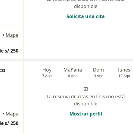
disponible
Solicita una cita
•
Mapa
e s/ 250
co
Hoy
Mañana
Dom
lunes
7 Ago
8 Ago
9 Ago
10 Ago
La reserva de citas en línea no está
disponible
•
Mapa
Mostrar perfil
e s/ 250