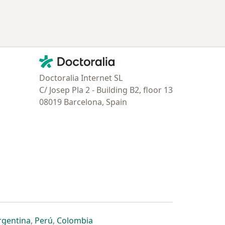
Contacto
Doctoralia - Página de inicio
Doctoralia Internet SL
C/ Josep Pla 2 - Building B2, floor 13
08019 Barcelona, Spain
estaña
 nueva pestaña
n una nueva pestaña
 abre en una nueva pestaña
se abre en una nueva pestaña
se abre en una nueva pestaña
se abre en una nueva pestaña
rgentina
,
Perú
,
Colombia