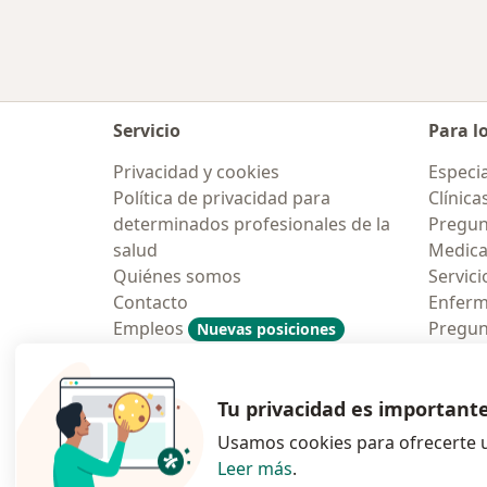
Servicio
Para l
Privacidad y cookies
Especia
Política de privacidad para
Clínica
determinados profesionales de la
Pregun
salud
Medic
Quiénes somos
Servici
Contacto
Enfer
Empleos
Pregun
Nuevas posiciones
Condiciones Generales de
Aplicac
Contratación
Tu privacidad es important
Usamos cookies para ofrecerte u
Leer más
.
se abre en una n
se abre 
s
Polska
,
Türkiye
,
España
,