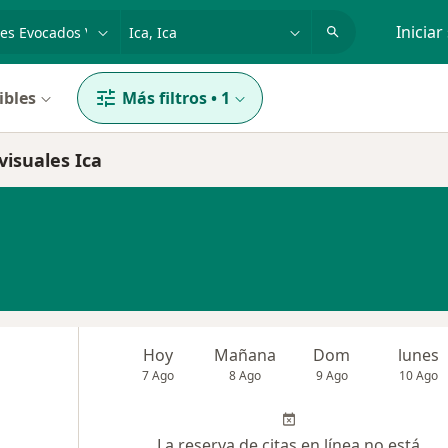
dad, enfermedad o nombre
p. ej. Lima
Iniciar
ibles
Más filtros
•
1
visuales Ica
Hoy
Mañana
Dom
lunes
7 Ago
8 Ago
9 Ago
10 Ago
La reserva de citas en línea no está