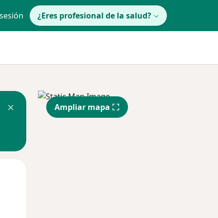
 sesión
¿Eres profesional de la salud?
Ampliar mapa
Mar
Mié
Jue
11 Ago
12 Ago
13 Ago