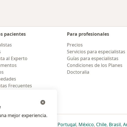
os pacientes
Para profesionales
listas
Precios
s
Servicios para especialistas
ta al Experto
Guías para especialistas
amentos
Condiciones de los Planes
os
Doctoralia
medades
tas Frecuentes
ión para celular
e
na mejor experiencia.
ueva pestaña
en una nueva pestaña
e abre en una nueva pestaña
se abre en una nueva pestaña
se abre en una nueva pestaña
se abre en una nueva pestaña
se abre en una nueva p
se abre en una
se abre e
se
Italia
,
Deutschland
,
Česko
,
Portugal
,
México
,
Chile
,
Brasil
,
A