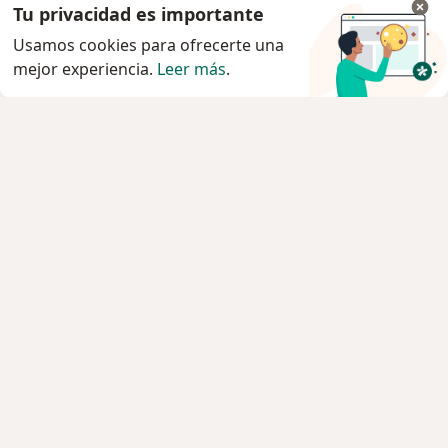
Tu privacidad es importante
Usamos cookies para ofrecerte una
mejor experiencia.
Leer más
.
Servicio
Privacidad y cookies
Política de privacidad para determinados
profesionales de la salud
Quiénes somos
Contacto
Empleos
Nuevas posiciones
Condiciones Generales de Contratación
Para los pacientes
Especialistas
Clínicas
Pregunta al Experto