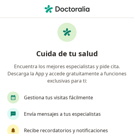
Men
Visita Pediatría • Ica, Ica
Filtros
• 1
Mapa
Especialistas en Visita Pediatría Ica
Cuida de tu salud
Encuentra los mejores especialistas y pide cita.
¿Qué especialidad estás buscando?
Descarga la App y accede gratuitamente a funciones
Pediatra
Gastroenterólogo
Médico gener
exclusivas para ti:
Gestiona tus visitas fácilmente
Envía mensajes a tus especialistas
Recibe recordatorios y notificaciones