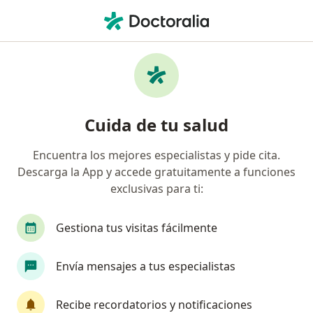
Men
Visita Neurología • Ica, Ica
Filtros
• 1
Seguro
Mapa
Especialistas en Visita Neurología Ica
Cuida de tu salud
Encuentra los mejores especialistas y pide cita.
¿Qué especialidad estás buscando?
Descarga la App y accede gratuitamente a funciones
Neurólogo
Dermatólogo
Ginecólogo
exclusivas para ti:
Gestiona tus visitas fácilmente
Envía mensajes a tus especialistas
Recibe recordatorios y notificaciones