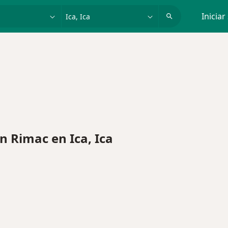
dad, enfermedad o nombre
p. ej. Lima
Iniciar
 Rimac en Ica, Ica