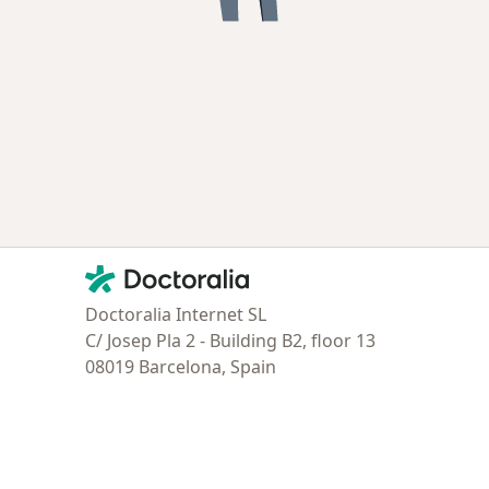
Contacto
Doctoralia - Página de inicio
Doctoralia Internet SL
C/ Josep Pla 2 - Building B2, floor 13
08019 Barcelona, Spain