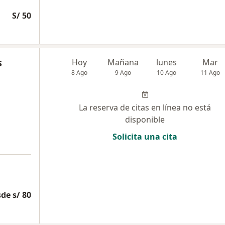
S/ 50
s
Hoy
Mañana
lunes
Mar
8 Ago
9 Ago
10 Ago
11 Ago
La reserva de citas en línea no está
disponible
Solicita una cita
de s/ 80