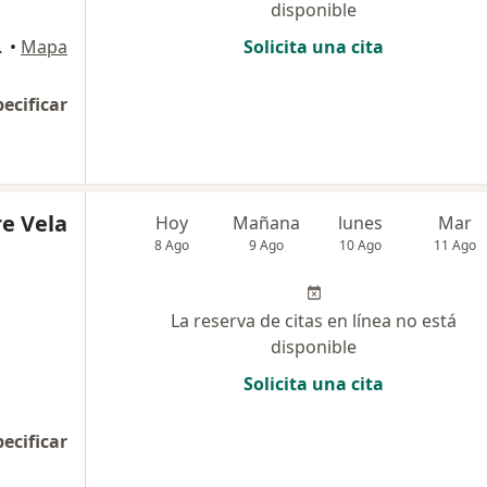
disponible
0, Barranco
•
Mapa
Solicita una cita
pecificar
re Vela
Hoy
Mañana
lunes
Mar
8 Ago
9 Ago
10 Ago
11 Ago
La reserva de citas en línea no está
disponible
Solicita una cita
pecificar