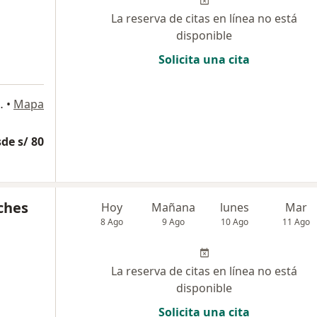
La reserva de citas en línea no está
disponible
Solicita una cita
Beatriz, Cercado de Lima
•
Mapa
de s/ 80
ches
Hoy
Mañana
lunes
Mar
8 Ago
9 Ago
10 Ago
11 Ago
La reserva de citas en línea no está
disponible
Solicita una cita