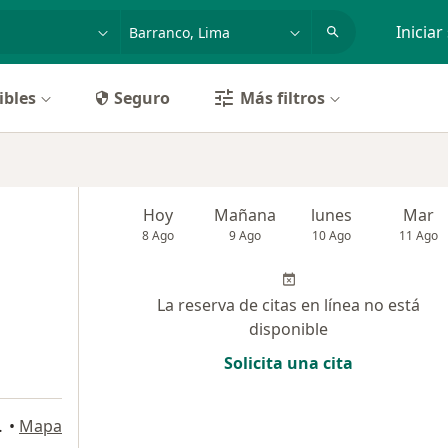
dad, enfermedad o nombre
p. ej. Lima
Iniciar
ibles
Seguro
Más filtros
Hoy
Mañana
lunes
Mar
8 Ago
9 Ago
10 Ago
11 Ago
La reserva de citas en línea no está
disponible
Solicita una cita
Miraflores
•
Mapa