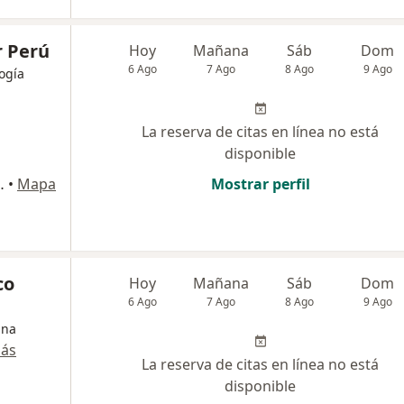
r Perú
Hoy
Mañana
Sáb
Dom
6 Ago
7 Ago
8 Ago
9 Ago
logía
La reserva de citas en línea no está
disponible
 Maria, Jesús María
•
Mapa
Mostrar perfil
co
Hoy
Mañana
Sáb
Dom
6 Ago
7 Ago
8 Ago
9 Ago
ina
más
La reserva de citas en línea no está
disponible