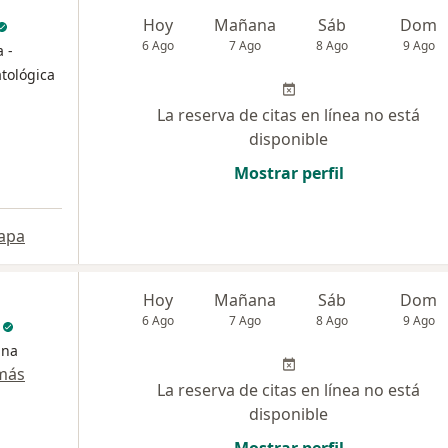
Hoy
Mañana
Sáb
Dom
6 Ago
7 Ago
8 Ago
9 Ago
a -
tológica
La reserva de citas en línea no está
disponible
Mostrar perfil
apa
Hoy
Mañana
Sáb
Dom
o
6 Ago
7 Ago
8 Ago
9 Ago
ina
más
La reserva de citas en línea no está
disponible