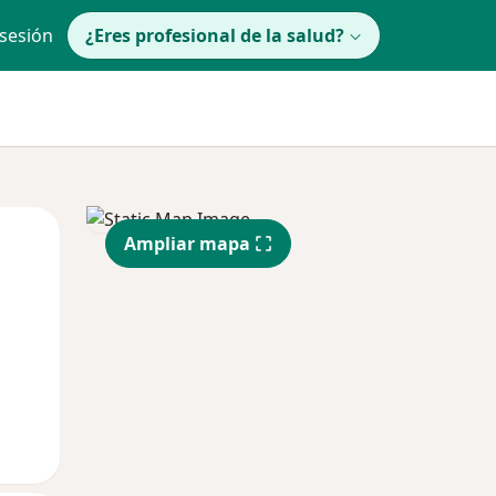
 sesión
¿Eres profesional de la salud?
lunes
Mar
Mié
Ampliar mapa
10 Ago
11 Ago
12 Ago