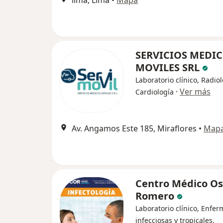
lima, Lima
•
Mapa
SERVICIOS MEDI
MOVILES SRL
Laboratorio clínico, Radiol
·
Ver más
Cardiología
Av. Angamos Este 185, Miraflores
•
Map
Centro Médico Os
Romero
Laboratorio clínico, Enfe
infecciosas y tropicales,