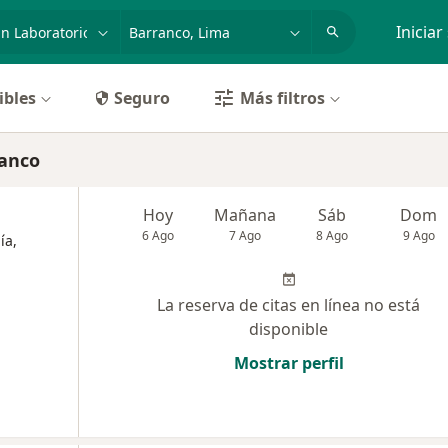
dad, enfermedad o nombre
p. ej. Lima
Iniciar
ibles
Seguro
Más filtros
ranco
Hoy
Mañana
Sáb
Dom
6 Ago
7 Ago
8 Ago
9 Ago
ía,
La reserva de citas en línea no está
disponible
Mostrar perfil