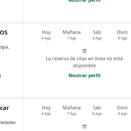
Mostrar perfil
COS
Hoy
Mañana
Sáb
Dom
6 Ago
7 Ago
8 Ago
9 Ago
ogía,
La reserva de citas en línea no está
disponible
a
Mostrar perfil
car
Hoy
Mañana
Sáb
Dom
6 Ago
7 Ago
8 Ago
9 Ago
rmedades