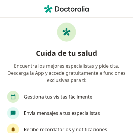
Men
Nefrostomía Percutánea • Huancayo, Junín
Filtros
• 1
Mapa
Especialistas en Nefrostomía percutánea
Cuida de tu salud
Huancayo
Encuentra los mejores especialistas y pide cita.
Descarga la App y accede gratuitamente a funciones
¿Qué especialidad estás buscando?
exclusivas para ti:
Urólogo
Gestiona tus visitas fácilmente
Envía mensajes a tus especialistas
Recibe recordatorios y notificaciones