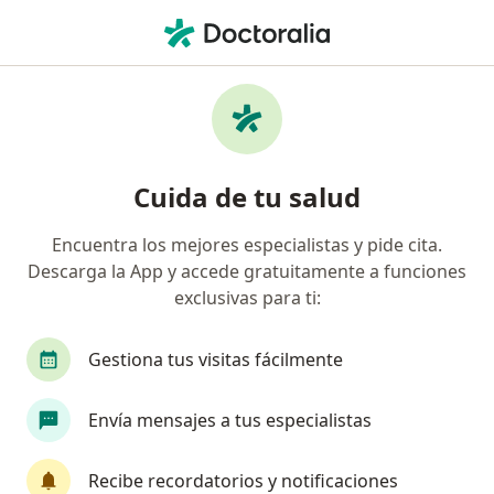
Men
Protecta Security • Huancayo, Junín
Página De Inicio
Huancayo
Protecta Security
Cuida de tu salud
Encuentra los mejores especialistas y pide cita.
Descarga la App y accede gratuitamente a funciones
exclusivas para ti:
Gestiona tus visitas fácilmente
Envía mensajes a tus especialistas
Recibe recordatorios y notificaciones