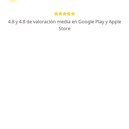
Carlos Manuel Zuñiga Rodriguez
Cirujano plástico
4.8 y 4.8 de valoración media en Google Play y Apple
Lima
Store
Ronmy Mendez Ancca
Cirujano plástico
Lima
Bertha Amanda Marsano
Montalva
Cirujano plástico
Callao
Gianina Caceres Quintana
Cirujano plástico