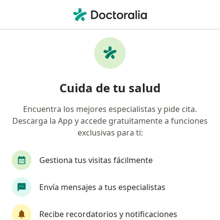
Men
¿Qué estás buscando?
Página De Inicio
Servicios
Cambio De Sexo
Cambio de sexo - Información,
Cuida de tu salud
expertos y preguntas frecuentes
Encuentra los mejores especialistas y pide cita.
Descarga la App y accede gratuitamente a funciones
exclusivas para ti:
Información
Pregunta al Experto
Gestiona tus visitas fácilmente
Expertos en cambio de sexo
Envía mensajes a tus especialistas
Recibe recordatorios y notificaciones