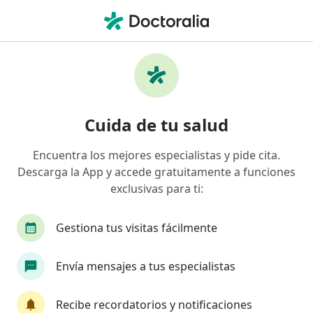
Men
Nefrectomía Radical Laparoscópica • Huancayo, Junín
Filtros
• 1
Mapa
Especialistas en Nefrectomía radical
Cuida de tu salud
laparoscópica Huancayo
Encuentra los mejores especialistas y pide cita.
Descarga la App y accede gratuitamente a funciones
¿Qué especialidad estás buscando?
exclusivas para ti:
Urólogo
Gestiona tus visitas fácilmente
Envía mensajes a tus especialistas
Recibe recordatorios y notificaciones