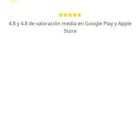
Ningún profesional de este centro tiene citas disponibles
Mostrar perfil
4.8 y 4.8 de valoración media en Google Play y Apple
Store
Casa de Reposo - San Jacinto
Geriatría, Medicina de emergencias y desastres
camsanjacinto@gmail.com, Huancayo
•
Mapa
Ningún profesional de este centro tiene citas disponibles
Mostrar perfil