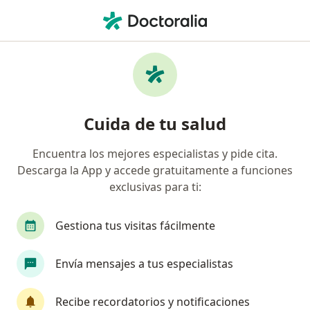
Men
Geriatra • Huancayo, Junín
Filtros
Seguro
Mapa
Geriatras en Huancayo
Cuida de tu salud
Encuentra los mejores especialistas y pide cita.
Descarga la App y accede gratuitamente a funciones
exclusivas para ti:
Gestiona tus visitas fácilmente
Clinica Santa Cruz
Envía mensajes a tus especialistas
·
Ver más
Geriatría, Cardiología, Laboratorio clínico
AV. DANIEL A. CARRION N° 1545 (Al frente del Hospital Carrión) www.clinicasantacruz.com.pe, Huancayo
•
Mapa
Recibe recordatorios y notificaciones