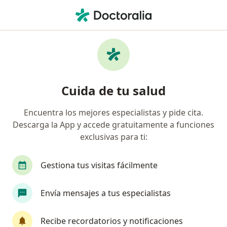
Men
Resección Transuretral De Próstata Rtu • Huancayo, Junín
Filtros
• 1
Mapa
Especialistas en Resección transuretral de
Cuida de tu salud
próstata (RTU) Huancayo
Encuentra los mejores especialistas y pide cita.
Descarga la App y accede gratuitamente a funciones
¿Qué especialidad estás buscando?
exclusivas para ti:
Urólogo
Gestiona tus visitas fácilmente
Envía mensajes a tus especialistas
Recibe recordatorios y notificaciones