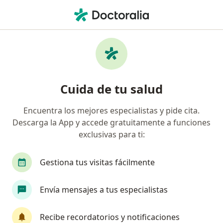
Men
Interseguro • Huancayo, Junín
Página De Inicio
Huancayo
Interseguro
Cuida de tu salud
Encuentra los mejores especialistas y pide cita.
Descarga la App y accede gratuitamente a funciones
exclusivas para ti:
Gestiona tus visitas fácilmente
Envía mensajes a tus especialistas
Recibe recordatorios y notificaciones