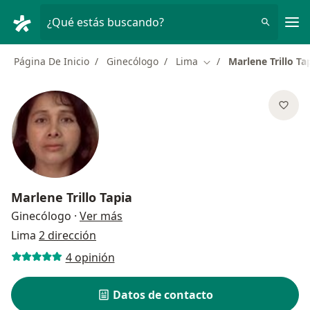
Men
¿Qué estás buscando?
Página De Inicio
Ginecólogo
Lima
Marlene Trillo Ta
Cambiar de ciudad
Marlene Trillo Tapia
sobre las especializaciones
Ginecólogo
·
Ver más
Lima
2 dirección
4 opinión
Datos de contacto