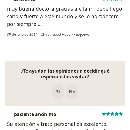
muy buena doctora gracias a ella mi bebe llego
sano y fuerte a este mundo y se lo agradecere
por siempre....
en opinión del usuario anónimo
30 de julio de 2014
•
Clinica Good Hope
•
•
Reportar
¿Te ayudan las opiniones a decidir qué
especialistas visitar?
Si
No
paciente anónimo
P
Su atención y trato personal es excelente.