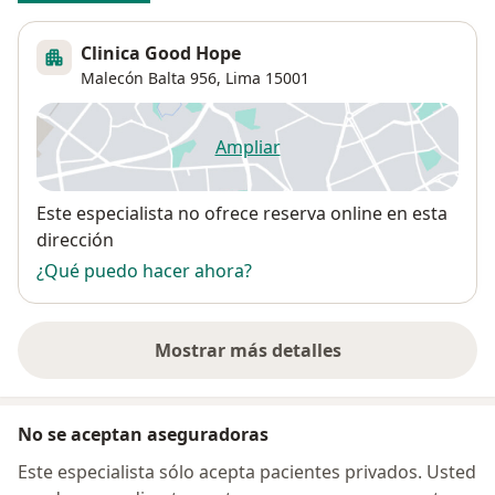
Clinica Good Hope
Malecón Balta 956,
Lima
15001
Ampliar
se abre en una nueva pestañ
Disponibilidad
Este especialista no ofrece reserva online en esta
dirección
¿Qué puedo hacer ahora?
Mostrar más detalles
sobre la dirección
No se aceptan aseguradoras
Este especialista sólo acepta pacientes privados. Usted