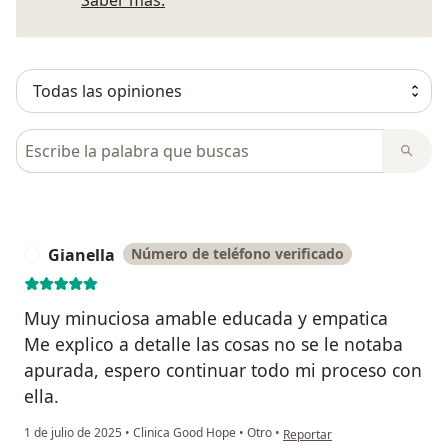
Busca en opiniones
Gianella
Número de teléfono verificado
G
Muy minuciosa amable educada y empatica
Me explico a detalle las cosas no se le notaba
apurada, espero continuar todo mi proceso con
ella.
en opinión del usuario Gianel
1 de julio de 2025
•
Clinica Good Hope
•
Otro
•
Reportar